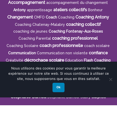
Accompagnement
accompagnement du changement
ateliers collectifs
Antony
apprentissage
Bonheur
Changement
Coaching Antony
CMFO
Coach
Coaching
coaching collectif
Coaching Chatenay-Malabry
coaching de jeunes
Coaching Fontenay-Aux-Roses
coaching professionnel
Coaching Parental
coach professionnelle
Coaching Scolaire
coach scolaire
confiance
Communication
Communication non violente
décrochage scolaire
Créativité
Education
Flash Coaching
gestion du stress
formation
Gestion Du Temps
Nous utilisons des cookies pour vous garantir la meilleure
expérience sur notre site web. Si vous continuez à utiliser ce
Gestion Mentale
ICF
Motivation
Médiation
site, nous supposerons que vous en êtes satisfait.
médiation humaniste
organisation
Natbé
orientation
Ok
PNL
Parentalité
Partage
Projet Professionnel
Stéphanie Damou
Stéphanie Damou-Sabry
Surprise
Mentions légales