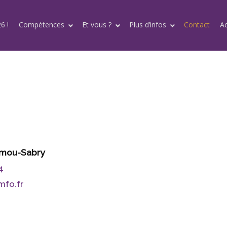
6 !
Compétences
Et vous ?
Plus d’infos
Contact
A
amou-Sabry
4
fo.fr