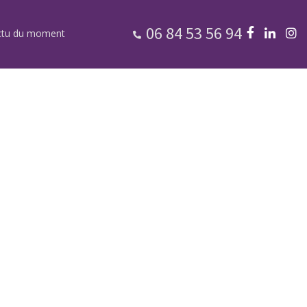
06 84 53 56 94
ctu du moment