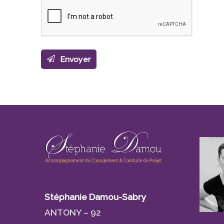
Envoyer
This
field
should
be left
blank
Stéphanie Damou-Sabry
ANTONY – 92