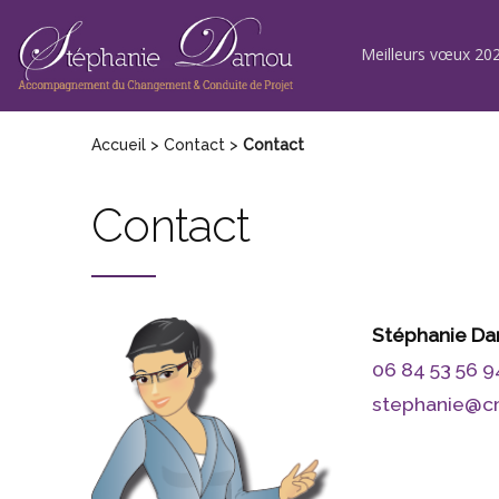
Aller
au
contenu
Meilleurs vœux 202
Accueil
>
Contact
>
Contact
Contact
Stéphanie D
06 84 53 56 9
stephanie@cm