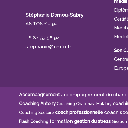
médiat
Diplôm
Stéphanie Damou-Sabry
Certif
ANTONY – 92
Membre
Média
06 84 53 56 94
stephanie@cmfo.fr
Son Cu
Centra
Europé
accompagnement du chan
Accompagnement
Coaching Antony
coachin
Coaching Chatenay-Malabry
coach sco
coach professionnelle
Coaching Scolaire
formation
gestion du stress
Flash Coaching
Gestion