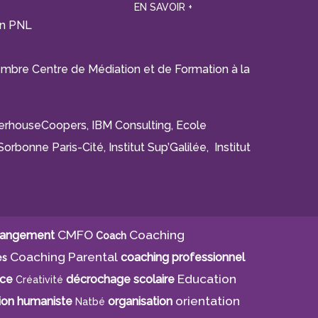
EN SAVOIR +
en PNL
bre Centre de Médiation et de Formation à la
aterhouseCoopers, IBM Consulting, Ecole
orbonne Paris-Cité, Institut Sup’Galilée, Institut
CMFO
Coaching
angement
Coach
Coaching Parental
coaching professionnel
es
Education
nce
décrochage scolaire
Créativité
orientation
ion humaniste
organisation
Natbé