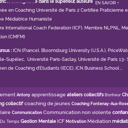
rice, enseignante dans le supérieur, auteure.
EN SAVOIR +
ée en Coaching Université de Paris 2 Certifiée Praticienne 
iée Médiatrice Humaniste
 International Coach Federation (ICF), Membre NLPNL, Mem
tion (CMFM)
rsus :
ICN (France), Bloomsburg University (U.S.A.), PriceW
le-Supélec, Université Paris-Saclay, Université de Paris 13- S
en de Coaching d’Etudiants (IECE), ICN Business School …
gement
apprentissage
ateliers collectifs
Ch
Antony
Bonheur
coaching de jeunes
g collectif
Coaching Fontenay-Aux-Ros
laire
Communication non violente
confia
Communication
ICF
Médiation
Gestion Mentale
médiat
 Du Temps
Motivation