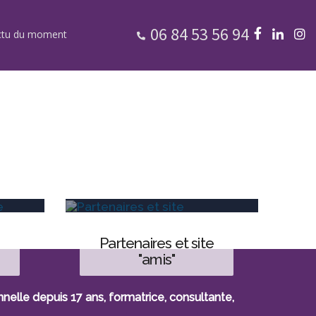
06 84 53 56 94
ctu du moment
partenaires et site
"amis"
lle depuis 17 ans, formatrice, consultante,