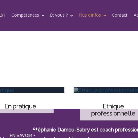
6 !
Compétences
Et vous ?
Plus d’infos
Contact
A
en pratique
ethique
professionnelle
Stéphanie Damou-Sabry est coach professionne
EN SAVOIR +