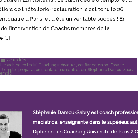
iers de l’hôtellerie-restauration, s’est tenu le 26
tquatre à Paris, et a été un véritable succès ! En
n de l’intervention de Coachs membres de la
e […]
Publié
Actualités
dans
l
,
coaching collectif
,
Coaching individuel
,
confiance en soi
,
Espace
R emploi
,
préparation mentale à un entretien
,
Stéphanie Damou-Sabry
,
 emploi
Stéphanie Damou-Sabry est coach professionne
médiatrice, enseignante dans le supérieur, aut
Diplômée en Coaching Université de Paris 2 C