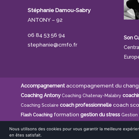
Stéphanie Damou-Sabry
ANTONY – 92
06 84 53 56 94
Son Cu
stephanie@cmfo.fr
Centra
Europé
accompagnement du chan
Accompagnement
Coaching Antony
coachin
Coaching Chatenay-Malabry
coach sco
coach professionnelle
Coaching Scolaire
formation
gestion du stress
Flash Coaching
Gestion
Partage
PNL
Stéph
Parentalité
Projet Professionnel
Nous utilisons des cookies pour vous garantir la meilleure expérie
en êtes satisfait.