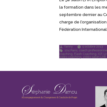
la formation dans les mét
septembre dernier au Cen
charge de l’organisatio
Fédération International
Publié
fanny
5 octobre 2013
par
Étiquettes :
104 Paris
,
coach professionne
coaching
,
Flash Coaching
,
ICF
,
LH
vidéo coaching
,
vidéo salon LHR