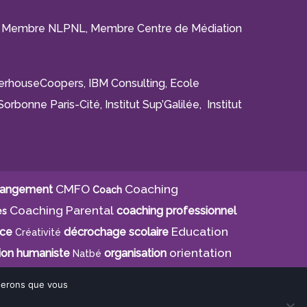
F), Membre NLPNL, Membre Centre de Médiation
aterhouseCoopers, IBM Consulting, Ecole
orbonne Paris-Cité, Institut Sup’Galilée, Institut
CMFO
Coaching
angement
Coach
Coaching Parental
coaching professionnel
es
Education
nce
décrochage scolaire
Créativité
orientation
ion humaniste
organisation
Natbé
oserons que vous