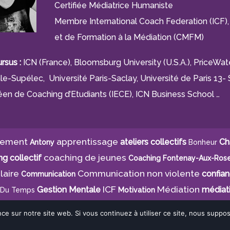
Certifiée Médiatrice Humaniste
Membre International Coach Federation (IC
et de Formation à la Médiation (CMFM)
rsus :
ICN (France), Bloomsburg University (U.S.A.), PriceW
le-Supélec, Université Paris-Saclay, Université de Paris 13- S
en de Coaching d’Etudiants (IECE), ICN Business School …
gement
apprentissage
ateliers collectifs
Ch
Antony
Bonheur
coaching de jeunes
g collectif
Coaching Fontenay-Aux-Ros
laire
Communication non violente
confia
Communication
ICF
Médiation
Gestion Mentale
médiat
 Du Temps
Motivation
Stéphanie Damou-Sabry
anie Damou
Surprise
nce sur notre site web. Si vous continuez à utiliser ce site, nous supp