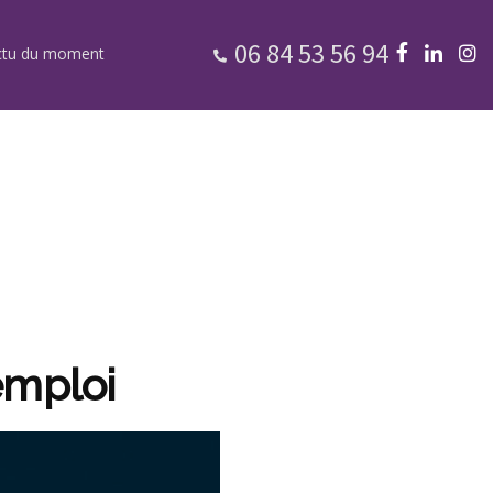
06 84 53 56 94
ctu du moment
emploi