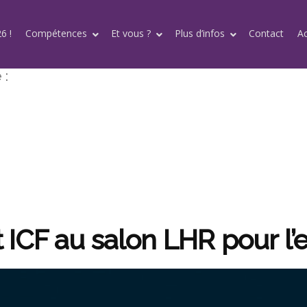
6 !
Compétences
Et vous ?
Plus d’infos
Contact
A
 :
ICF au salon LHR pour l’