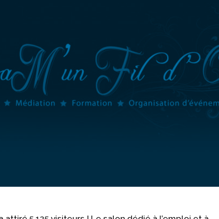
attiré 5 125 visiteurs ! Le salon dédié à l’emploi et à