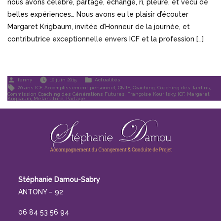
nous avons célébré, partagé, échangé, ri, pleuré, et vécu de
belles expériences… Nous avons eu le plaisir d’écouter
Margaret Krigbaum, invitée d’Honneur de la journée, et
contributrice exceptionnelle envers ICF et la profession […]
Publié
Publié
fanny
10 juin 2015
Actualités
par
dans
Étiquettes :
20 ans ICF
,
Accomplissement personnel
,
CNJE
,
Coaching
,
Coaching des Jardins
,
Commission Coaching des Générations Futures
,
Françoise Kourilsky
,
ICF
,
Margaret
Krigbaum
,
Metanature
,
Partage
Stéphanie Damou-Sabry
ANTONY – 92
06 84 53 56 94