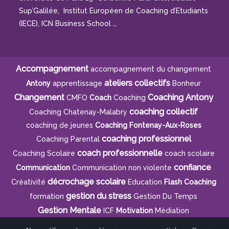
Sup’Galilée, Institut Européen de Coaching d’Etudiants
(IECE), ICN Business School …
Accompagnement
accompagnement du changement
ateliers collectifs
Antony
apprentissage
Bonheur
Changement
Coaching Antony
CMFO
Coach
Coaching
coaching collectif
Coaching Chatenay-Malabry
coaching de jeunes
Coaching Fontenay-Aux-Roses
coaching professionnel
Coaching Parental
coach professionnelle
Coaching Scolaire
coach scolaire
confiance
Communication
Communication non violente
décrochage scolaire
Créativité
Education
Flash Coaching
gestion du stress
formation
Gestion Du Temps
Gestion Mentale
ICF
Motivation
Médiation
médiation humaniste
organisation
Natbé
orientation