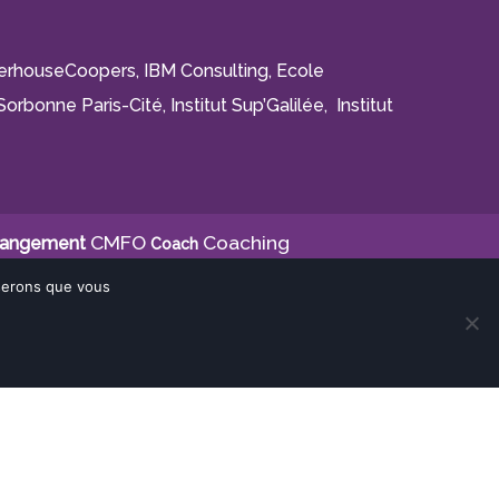
aterhouseCoopers, IBM Consulting, Ecole
orbonne Paris-Cité, Institut Sup’Galilée, Institut
CMFO
Coaching
angement
Coach
Coaching Parental
coaching professionnel
es
oserons que vous
Education
nce
décrochage scolaire
Créativité
orientation
ion humaniste
organisation
Natbé
Réalisation Rhonalpcom