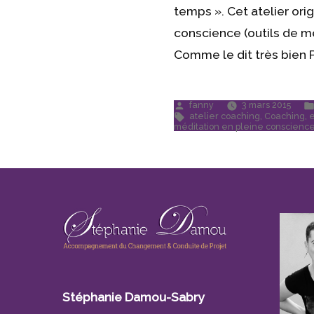
temps ». Cet atelier ori
conscience (outils de mé
Comme le dit très bien P
Publié
fanny
3 mars 2015
par
Étiquettes :
atelier coaching
,
Coaching
,
e
méditation en pleine conscienc
Stéphanie Damou-Sabry