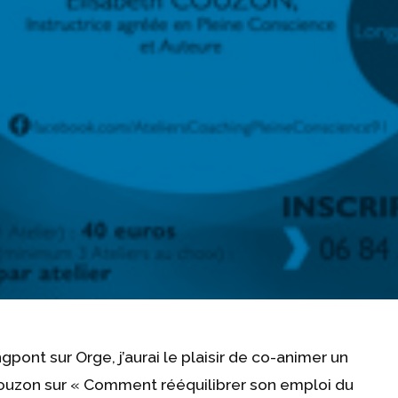
pont sur Orge, j’aurai le plaisir de co-animer un
Couzon sur « Comment rééquilibrer son emploi du