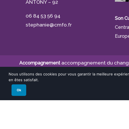
ANTONY – 92
06 84 53 56 94
Son Cu
stephanie@cmfo.fr
Centra
Europé
accompagnement du chan
Accompagnement
Coaching Antony
coachin
Coaching Chatenay-Malabry
Nous utilisons des cookies pour vous garantir la meilleure expérie
en êtes satisfait.
coach sco
coach professionnelle
Coaching Scolaire
formation
gestion du stress
Flash Coaching
Gestion
Ok
Partage
PNL
Stéph
Parentalité
Projet Professionnel