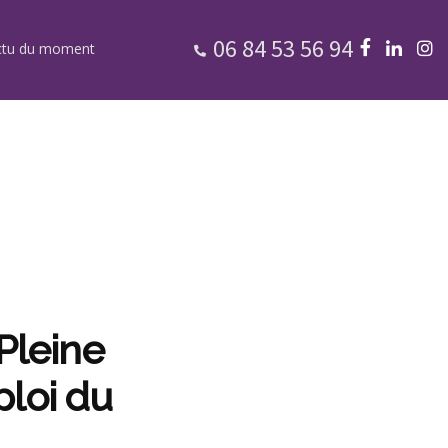
06 84 53 56 94
ctu du moment
Pleine
ploi du