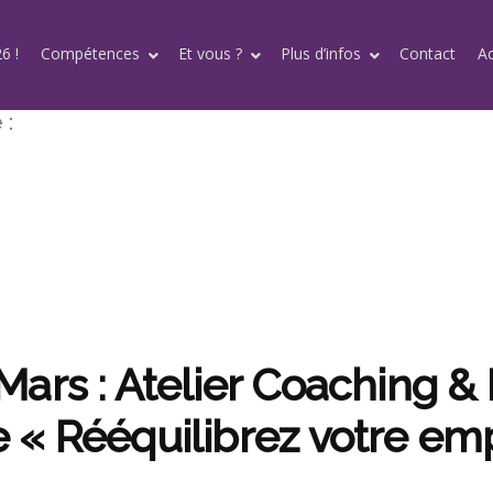
6 !
Compétences
Et vous ?
Plus d’infos
Contact
A
 :
ars : Atelier Coaching & 
 « Rééquilibrez votre em