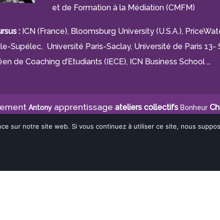
et de Formation à la Médiation (CMFM)
rsus :
ICN (France), Bloomsburg University (U.S.A.), PriceW
le-Supélec, Université Paris-Saclay, Université de Paris 13- S
en de Coaching d’Etudiants (IECE), ICN Business School …
gement
apprentissage
ateliers collectifs
Ch
Antony
Bonheur
coaching de jeunes
g collectif
Coaching Fontenay-Aux-Ros
nce sur notre site web. Si vous continuez à utiliser ce site, nous supp
laire
Communication non violente
confia
Communication
ICF
Médiation
Gestion Mentale
médiat
 Du Temps
Motivation
Stéphanie Damou-Sabry
anie Damou
Surprise
Mentions légales