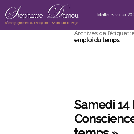
Aller
au
contenu
Meilleurs vœux 202
Archives de l’étiquette
emploi du temps
Samedi 14 M
Conscience
temps »