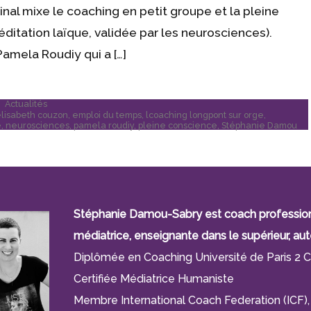
ginal mixe le coaching en petit groupe et la pleine
ditation laïque, validée par les neurosciences).
amela Roudiy qui a […]
Publié
Actualités
dans
lisabeth couzon
,
emploi du temps
,
lcoaching longpont sur orge
,
e
,
neurosciences
,
pamela roudiy
,
pleine conscience
,
Stéphanie Damou
Stéphanie Damou-Sabry est coach professionne
médiatrice, enseignante dans le supérieur, aut
Diplômée en Coaching Université de Paris 2 C
Certifiée Médiatrice Humaniste
Membre International Coach Federation (IC