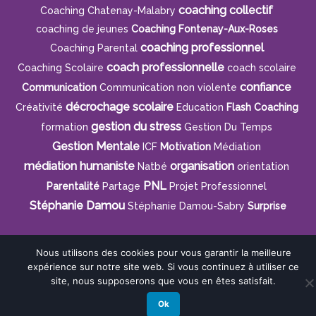
coaching collectif
Coaching Chatenay-Malabry
coaching de jeunes
Coaching Fontenay-Aux-Roses
coaching professionnel
Coaching Parental
coach professionnelle
Coaching Scolaire
coach scolaire
confiance
Communication
Communication non violente
décrochage scolaire
Créativité
Education
Flash Coaching
gestion du stress
formation
Gestion Du Temps
Gestion Mentale
ICF
Motivation
Médiation
médiation humaniste
organisation
Natbé
orientation
PNL
Parentalité
Partage
Projet Professionnel
Stéphanie Damou
Stéphanie Damou-Sabry
Surprise
Nous utilisons des cookies pour vous garantir la meilleure
Mentions légales
expérience sur notre site web. Si vous continuez à utiliser ce
Réalisation Rhonalpcom
site, nous supposerons que vous en êtes satisfait.
Ok