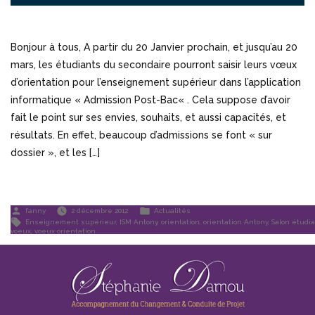
Bonjour à tous, A partir du 20 Janvier prochain, et jusqu’au 20
mars, les étudiants du secondaire pourront saisir leurs vœux
d’orientation pour l’enseignement supérieur dans l’application
informatique « Admission Post-Bac« . Cela suppose d’avoir
fait le point sur ses envies, souhaits, et aussi capacités, et
résultats. En effet, beaucoup d’admissions se font « sur
dossier », et les […]
Publié
Publié
fanny
2 décembre 2012
Actualités
par
dans
Étiquettes :
Enseignement supérieur
,
ISM Antony
,
orientation
,
orientation Antony
,
Salon étudi
voeux
,
voeux orientation