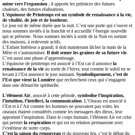
mène vers l’expansion
; il apporte les prémices des futures
chaleurs, des futures réalisations.
L’équinoxe de Printemps est un symbole de renaissance à la vie,
de vitalité, de joie et de bonheur.
Le jour est de même durée que la nuit. C’est une porte qui s’ouvre et
nous sommes invités à la franchir et à accueillir l’énergie nouvelle
qui se présente. Nous sommes incités à sortir de la Nuit en sortant
des maisons, à redevenir actifs.
L’Enfant Intérieur a grandi; il doit maintenant lâcher la main de la
Mère et s’autonomiser.
Il doit semer les graines de sa future vie
.
C’est aussi une phase d’apprentissage.
L’équinoxe de printemps est associé à l’Est car il annonce
la
renaissance de la vie
au sortir de l’hiver, tout comme le soleil en se
levant à l’Est annonce le jour naissant.
Symboliquement, c’est de
l’Est que vient la Lumière
que recherchent ceux qui s’engagent
dans une démarche spirituelle.
L’élément Air
, associé à cette période,
symbolise l’inspiration,
l’intuition, l’intellect, la communication
. L’Oiseau est associé à
l’Est et à l’Air comme les hommes ne pouvaient pas voler, les
oiseaux étaient considérés comme les messagers des dieux, leur
apportant l’inspiration. Dans le corps humain, l’élément Air est celui
qui permet
la respiration
et qui est en relation permanente avec
l’extérieur de notre corps.
C’est la saison du renouveau
et du nouveau feu, c’est le début du