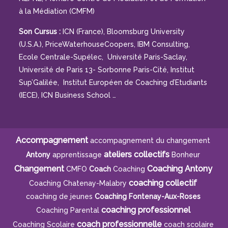
ateliers collectifs
Antony
apprentissage
Bonheur
Changement
Coaching Antony
CMFO
Coach
Coaching
coaching collectif
Coaching Chatenay-Malabry
coaching de jeunes
Coaching Fontenay-Aux-Roses
coaching professionnel
Coaching Parental
coach professionnelle
Coaching Scolaire
coach scolaire
confiance
Communication
Communication non violente
décrochage scolaire
Créativité
Education
Flash Coaching
gestion du stress
formation
Gestion Du Temps
Gestion Mentale
ICF
Motivation
Médiation
médiation humaniste
organisation
Natbé
orientation
PNL
Parentalité
Partage
Projet Professionnel
Stéphanie Damou
Stéphanie Damou-Sabry
Surprise
Mentions légales
Réalisation Rhonalpcom