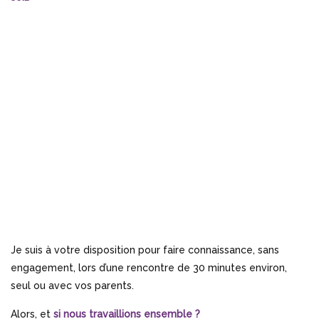
Je suis à votre disposition pour faire connaissance, sans
engagement, lors d’une rencontre de 30 minutes environ,
seul ou avec vos parents.
Alors, et
si nous travaillions ensemble ?
A bientôt !
Stéphanie
Coach professionnelle diplômée de l’université de Paris 2,
certifiée praticien PNL, formée à différents outils
d’accompagnement de jeunes (jeu Horaklès, Arbre de vie, jeu
des cubes, brain gym, pédagogie positive, communication non
violente, médiation…)
12 ans d’expérience en entreprise spécialisée en
accompagnement du changement.
Membre de la Fédération Internationale de Coaching, et de la