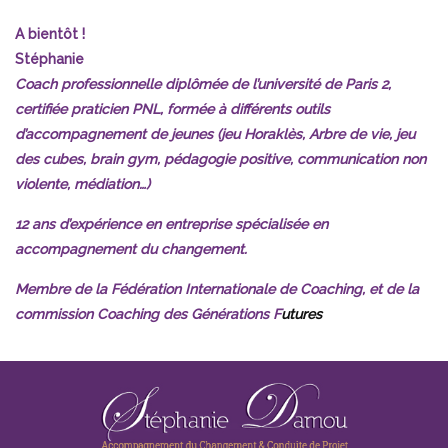
commission Coaching des Générations F
utures
Stéphanie Damou-Sabry
ANTONY – 92
06 84 53 56 94
stephanie@cmfo.fr
Stéphanie Damou-Sabry est coach
professionnelle depuis 17 ans,
formatrice, consultante,
médiatrice, enseignante dans le
supérieur, auteure.