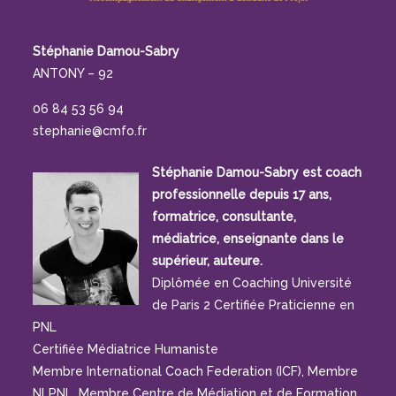
Diplômée en Coaching Université
de Paris 2 Certifiée Praticienne en
PNL
Certifiée Médiatrice Humaniste
Membre International Coach Federation (ICF), Membre
NLPNL, Membre Centre de Médiation et de Formation
à la Médiation (CMFM)
Son Cursus :
ICN (France), Bloomsburg University
(U.S.A.), PriceWaterhouseCoopers, IBM Consulting,
Ecole Centrale-Supélec, Université Paris-Saclay,
Université de Paris 13- Sorbonne Paris-Cité, Institut
Sup’Galilée, Institut Européen de Coaching d’Etudiants
(IECE), ICN Business School …
Accompagnement
accompagnement du changement