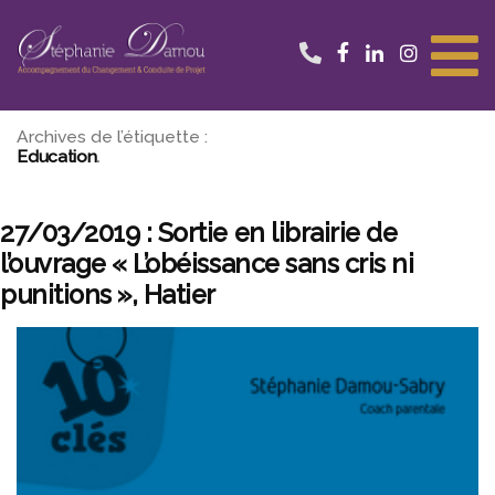
Aller
au
contenu
Archives de l’étiquette :
Education
27/03/2019 : Sortie en librairie de
l’ouvrage « L’obéissance sans cris ni
punitions », Hatier