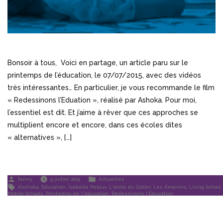
Bonsoir à tous, Voici en partage, un article paru sur le
printemps de l’éducation, le 07/07/2015, avec des vidéos
très intéressantes… En particulier, je vous recommande le film
« Redessinons l’Eduation », réalisé par Ashoka. Pour moi,
l’essentiel est dit. Et j’aime à rêver que ces approches se
multiplient encore et encore, dans ces écoles dites
« alternatives », […]
Publié
Publié
fanny
9 juillet 2015
Actualités
par
dans
Étiquettes :
Aschoka
,
Education
,
Isabelle Peloux
,
L'école du Colibri
,
Les Amanins
,
Living School
,
Mobile Schools
,
Printemps de l'éducation
,
Redessinons l'Education