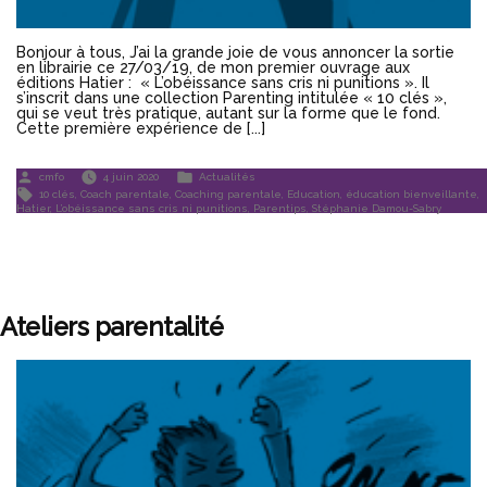
Bonjour à tous, J’ai la grande joie de vous annoncer la sortie
en librairie ce 27/03/19, de mon premier ouvrage aux
éditions Hatier : « L’obéissance sans cris ni punitions ». Il
s’inscrit dans une collection Parenting intitulée « 10 clés »,
qui se veut très pratique, autant sur la forme que le fond.
Cette première expérience de [...]
Publié
Publié
cmfo
4 juin 2020
Actualités
par
dans
Étiquettes :
10 clés
,
Coach parentale
,
Coaching parentale
,
Education
,
éducation bienveillante
,
Hatier
,
L’obéissance sans cris ni punitions
,
Parentips
,
Stéphanie Damou-Sabry
Ateliers parentalité