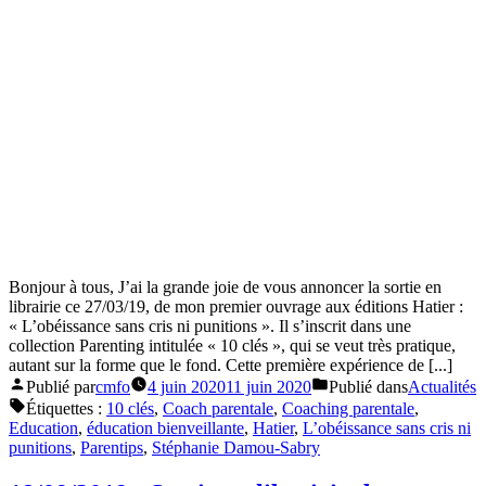
Bonjour à tous, J’ai la grande joie de vous annoncer la sortie en
librairie ce 27/03/19, de mon premier ouvrage aux éditions Hatier :
« L’obéissance sans cris ni punitions ». Il s’inscrit dans une
collection Parenting intitulée « 10 clés », qui se veut très pratique,
autant sur la forme que le fond. Cette première expérience de [...]
Publié par
cmfo
4 juin 2020
11 juin 2020
Publié dans
Actualités
Étiquettes :
10 clés
,
Coach parentale
,
Coaching parentale
,
Education
,
éducation bienveillante
,
Hatier
,
L’obéissance sans cris ni
punitions
,
Parentips
,
Stéphanie Damou-Sabry