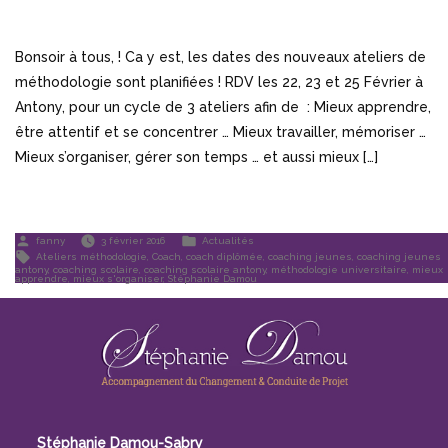
Bonsoir à tous, ! Ca y est, les dates des nouveaux ateliers de
méthodologie sont planifiées ! RDV les 22, 23 et 25 Février à
Antony, pour un cycle de 3 ateliers afin de : Mieux apprendre,
être attentif et se concentrer … Mieux travailler, mémoriser …
Mieux s’organiser, gérer son temps … et aussi mieux […]
Publié
Publié
fanny
3 février 2016
Actualités
par
dans
Étiquettes :
Ateliers méthodologie
,
Coach
,
coach diplômée
,
coaching jeunes
,
coaching jeunes
antony
,
coaching scolaire
,
coaching scolaire antony
,
méthodologie universitaire
,
mieux
apprendre
,
mieux s'organiser
,
Stéphanie Damou
Stéphanie Damou-Sabry