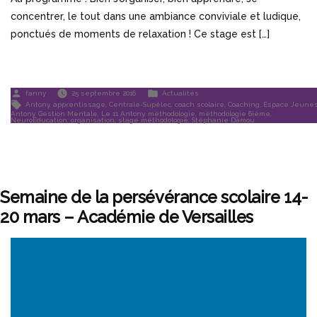
concentrer, le tout dans une ambiance conviviale et ludique,
ponctués de moments de relaxation ! Ce stage est […]
Publié
Publié
fanny
25 septembre 2016
Actualités
par
dans
Étiquettes :
Antony
,
apprentissage
,
Centrale-Supélec
,
coach scolaire
,
Coaching
,
Espace Jeune
Antony
,
Gestion Mentale
,
Le 11 Antony
,
méthodologie
,
méthodologie 6ième
,
NeuroEducation
,
organisation
,
stage méthodologie
,
Stéphanie Damou
Semaine de la persévérance scolaire 14-
20 mars – Académie de Versailles