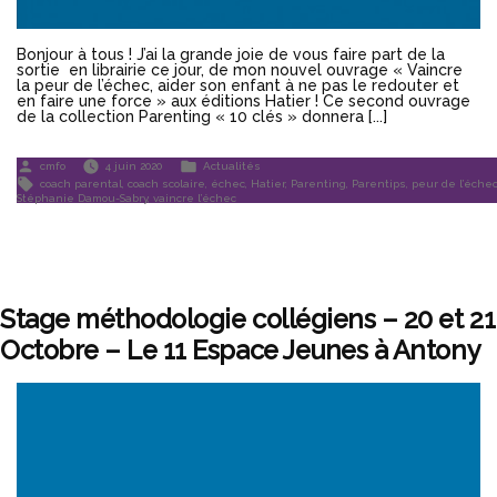
Bonjour à tous ! J’ai la grande joie de vous faire part de la
sortie en librairie ce jour, de mon nouvel ouvrage « Vaincre
la peur de l’échec, aider son enfant à ne pas le redouter et
en faire une force » aux éditions Hatier ! Ce second ouvrage
de la collection Parenting « 10 clés » donnera [...]
Publié
Publié
cmfo
4 juin 2020
Actualités
par
dans
Étiquettes :
coach parental
,
coach scolaire
,
échec
,
Hatier
,
Parenting
,
Parentips
,
peur de l’éche
Stéphanie Damou-Sabry
,
vaincre l’échec
Stage méthodologie collégiens – 20 et 21
Octobre – Le 11 Espace Jeunes à Antony