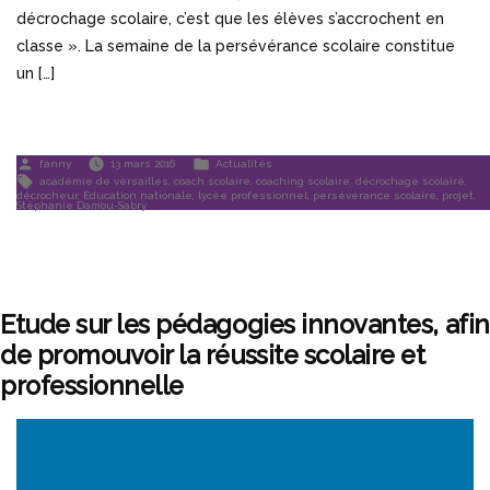
décrochage scolaire, c’est que les élèves s’accrochent en
classe ». La semaine de la persévérance scolaire constitue
un […]
Publié
Publié
fanny
13 mars 2016
Actualités
par
dans
Étiquettes :
académie de versailles
,
coach scolaire
,
coaching scolaire
,
décrochage scolaire
,
décrocheur
,
Education nationale
,
lycée professionnel
,
persévérance scolaire
,
projet
,
Stéphanie Damou-Sabry
Etude sur les pédagogies innovantes, afin
de promouvoir la réussite scolaire et
professionnelle