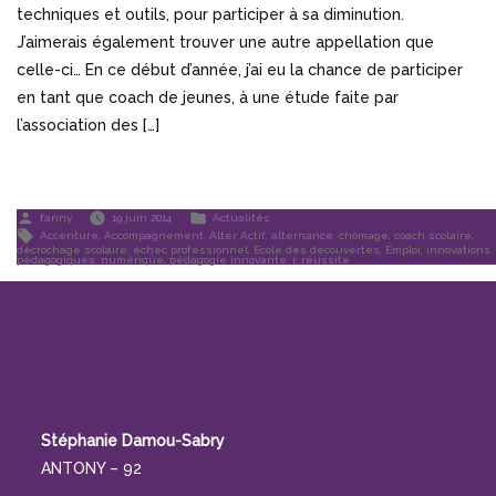
techniques et outils, pour participer à sa diminution.
J’aimerais également trouver une autre appellation que
celle-ci… En ce début d’année, j’ai eu la chance de participer
en tant que coach de jeunes, à une étude faite par
l’association des […]
Publié
Publié
fanny
19 juin 2014
Actualités
par
dans
Étiquettes :
Accenture
,
Accompagnement
,
Alter Actif
,
alternance
,
chômage
,
coach scolaire
,
décrochage scolaire
,
échec professionnel
,
Ecole des découvertes
,
Emploi
,
innovations
pédagogiques
,
numérique
,
pédagogie innovante
,
r
,
réussite
Stéphanie Damou-Sabry
ANTONY – 92