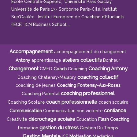
Ecole Centrale-Supélec, Université Paris-Saclay,
Université de Paris 13- Sorbonne Paris-Cité, Institut
Sup’Galilée, Institut Européen de Coaching d’Etudiants
(IECE), ICN Business School …
Accompagnement
accompagnement du changement
ateliers collectifs
Antony
apprentissage
Bonheur
Changement
Coaching Antony
CMFO
Coach
Coaching
coaching collectif
Coaching Chatenay-Malabry
coaching de jeunes
Coaching Fontenay-Aux-Roses
coaching professionnel
Coaching Parental
coach professionnelle
Coaching Scolaire
coach scolaire
confiance
Communication
Communication non violente
décrochage scolaire
Créativité
Education
Flash Coaching
gestion du stress
formation
Gestion Du Temps
Gestion Mentale
ICF
Motivation
Médiation