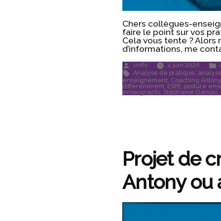
Chers collègues-enseign
faire le point sur vos pr
Cela vous tente ? Alors
d’informations, me contac
Publié
cmfo
4 juin 2020
par
Étiquettes :
Analyse de pratique
,
analyse
enseignement
,
Coaching Anton
différemment
,
ESPE
,
posture ens
enseignants
,
Stéphanie Damou
,
Projet de c
Antony ou a