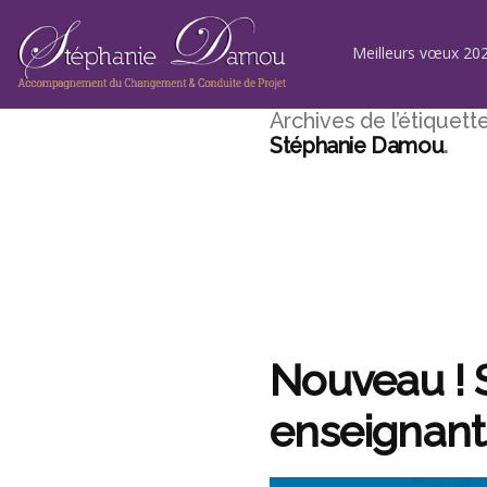
Aller
au
contenu
Meilleurs vœux 202
Archives de l’étiquette
Stéphanie Damou
Nouveau !
enseignants