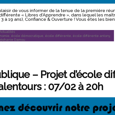
d plaisir de vous informer de la tenue de la première ré
 différente « Libres d’Apprendre », dans lequel les maî
3 à 19 ans), Confiance & Ouverture ! Vous êtes les bi
Publié
Actualités
dans
onomie
,
école démocratique
,
école différente
,
école différente antony
,
téphanie Damou
lique – Projet d’école di
alentours : 07/02 à 20h