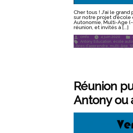
Cher tous ! J’ai le gran
sur notre projet d’école
Autonomie, Multi-Age (~ 
réunion, et invités à [...]
Publié
cmfo
4 juin 2020
par
Étiquettes :
Antony Education
,
école aut
Libres d’apprendre
,
multi-âge
,
S
Réunion pub
Antony ou 