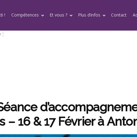
6 !
Compétences
Et vous ?
Plus d’infos
Contact
A
 :
 Séance d’accompagneme
 – 16 & 17 Février à Anton