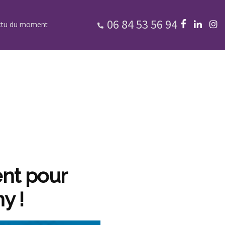
06 84 53 56 94
ctu du moment
nt pour
y !