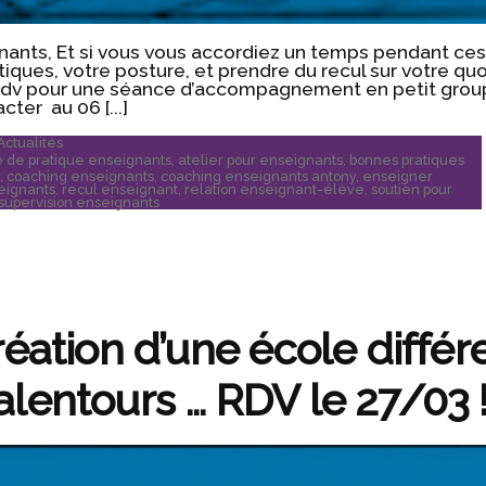
ants, Et si vous vous accordiez un temps pendant ces 
atiques, votre posture, et prendre du recul sur votre quo
 rdv pour une séance d’accompagnement en petit group
ter au 06 [...]
Publié
Actualités
dans
 de pratique enseignants
,
atelier pour enseignants
,
bonnes pratiques
y
,
coaching enseignants
,
coaching enseignants antony
,
enseigner
eignants
,
recul enseignant
,
relation enseignant-élève
,
soutien pour
supervision enseignants
réation d’une école différ
lentours … RDV le 27/03 