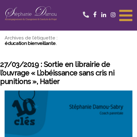
Aller
au
contenu
Archives de l’étiquette :
éducation bienveillante
27/03/2019 : Sortie en librairie de
l’ouvrage « L’obéissance sans cris ni
punitions », Hatier