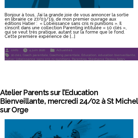
Bonjour à tous, J’ai la grande joie de vous annoncer la sortie
en librairie ce 27/03/19, de mon premier ouvrage aux
éditions Hatier : « L’obéissance sans cris ni punitions ». Il
s’inscrit dans une collection Parenting intitulée « 10 clés »,
qui se veut très pratique, autant sur la forme que le fond.
Cette première expérience de [...]
Publié
Publié
cmfo
4 juin 2020
Actualités
par
dans
Étiquettes :
10 clés
,
Coach parentale
,
Coaching parentale
,
Education
,
éducation bienveillante
,
Hatier
,
L’obéissance sans cris ni punitions
,
Parentips
,
Stéphanie Damou-Sabry
Atelier Parents sur l’Education
Bienveillante, mercredi 24/02 à St Michel
sur Orge