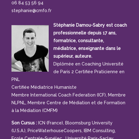
06 84 53 56 94
stephanie@cmfo.fr
Stéphanie Damou-Sabry est coach
professionnelle depuis 17 ans,
formatrice, consultante,
médiatrice, enseignante dans le
supérieur, auteure.
Diplômée en Coaching Université
de Paris 2 Certifiée Praticienne en
PNL
Certifiée Médiatrice Humaniste
Membre International Coach Federation (ICF), Membre
NLPNL, Membre Centre de Médiation et de Formation
à la Médiation (CMFM)
Son Cursus :
ICN (France), Bloomsburg University
(U.S.A.), PriceWaterhouseCoopers, IBM Consulting,
Ecole Centrale-Supélec, Université Paris-Saclay,