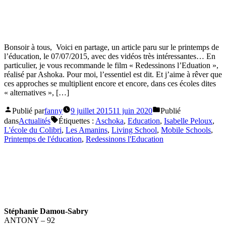
Bonsoir à tous, Voici en partage, un article paru sur le printemps de
l’éducation, le 07/07/2015, avec des vidéos très intéressantes… En
particulier, je vous recommande le film « Redessinons l’Eduation »,
réalisé par Ashoka. Pour moi, l’essentiel est dit. Et j’aime à rêver que
ces approches se multiplient encore et encore, dans ces écoles dites
« alternatives », […]
Publié par
fanny
9 juillet 2015
11 juin 2020
Publié
dans
Actualités
Étiquettes :
Aschoka
,
Education
,
Isabelle Peloux
,
L'école du Colibri
,
Les Amanins
,
Living School
,
Mobile Schools
,
Printemps de l'éducation
,
Redessinons l'Education
Stéphanie Damou-Sabry
ANTONY – 92