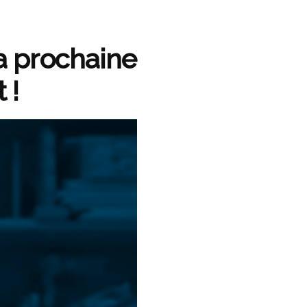
la prochaine
 !