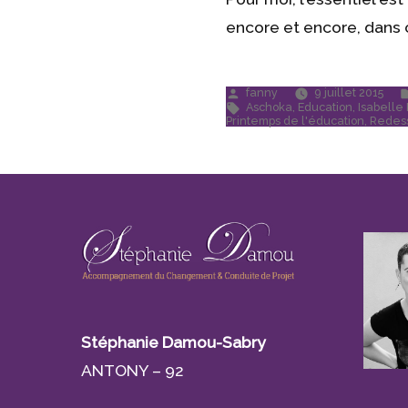
encore et encore, dans c
Publié
fanny
9 juillet 2015
par
Étiquettes :
Aschoka
,
Education
,
Isabelle
Printemps de l'éducation
,
Redess
Stéphanie Damou-Sabry
ANTONY – 92