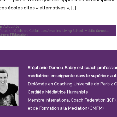
es écoles dites « alternatives », […]
Publié
Actualités
dans
 Peloux
,
L'école du Colibri
,
Les Amanins
,
Living School
,
Mobile Schools
,
inons l'Education
Stéphanie Damou-Sabry est coach professionne
médiatrice, enseignante dans le supérieur, aut
Diplômée en Coaching Université de Paris 2 C
Certifiée Médiatrice Humaniste
Membre International Coach Federation (IC
et de Formation à la Médiation (CMFM)