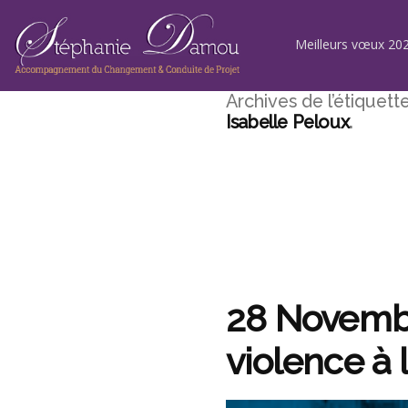
Aller
au
contenu
Meilleurs vœux 202
Archives de l’étiquette
Isabelle Peloux
28 Novembr
violence à 