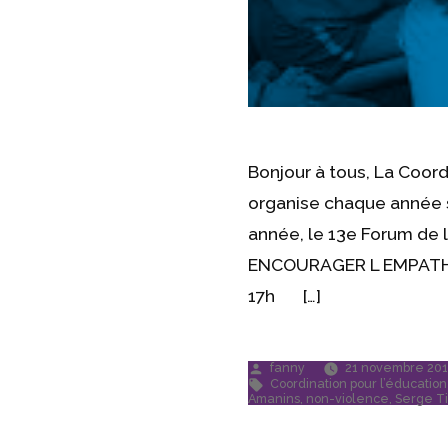
Bonjour à tous, La Coord
organise chaque année s
année, le 13e Forum de
ENCOURAGER L EMPATHIE 
17h […]
Publié
fanny
21 novembre 201
par
Étiquettes :
Coordination pour l’éducatio
Amanins
,
non-violence
,
Serge T