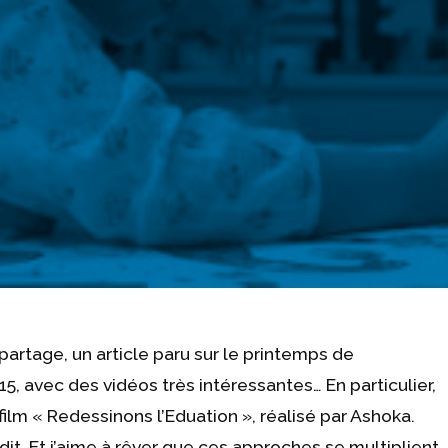
 partage, un article paru sur le printemps de
15, avec des vidéos très intéressantes… En particulier,
lm « Redessinons l’Eduation », réalisé par Ashoka.
 dit. Et j’aime à rêver que ces approches se multiplient