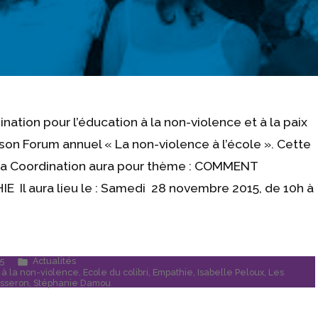
ination pour l’éducation à la non-violence et à la paix
on Forum annuel « La non-violence à l’école ». Cette
 la Coordination aura pour thème : COMMENT
Il aura lieu le : Samedi 28 novembre 2015, de 10h à
Publié
5
Actualités
dans
n à la non-violence
,
Ecole du colibri
,
Empathie
,
Isabelle Peloux
,
Les
isseron
,
Stéphanie Damou