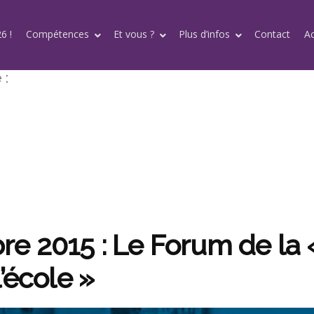
6 !
Compétences
Et vous ?
Plus d’infos
Contact
A
 :
e 2015 : Le Forum de la 
l’école »