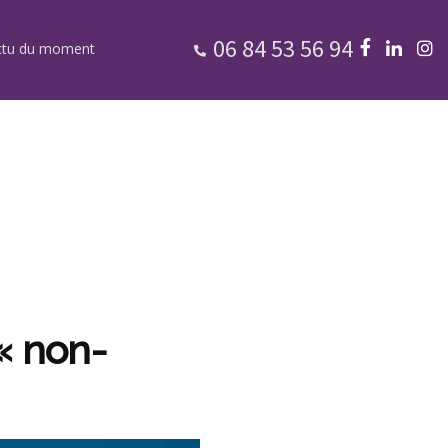
06 84 53 56 94
ctu du moment
« non-