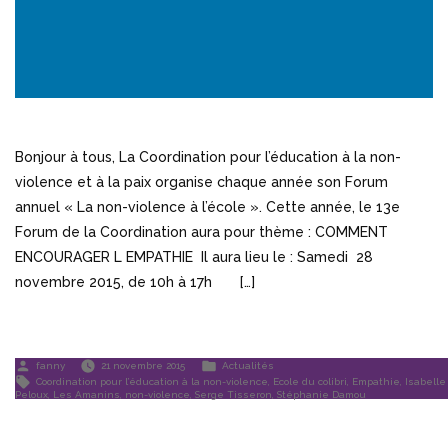
Bonjour à tous, La Coordination pour l’éducation à la non-
violence et à la paix organise chaque année son Forum
annuel « La non-violence à l’école ». Cette année, le 13e
Forum de la Coordination aura pour thème : COMMENT
ENCOURAGER L EMPATHIE Il aura lieu le : Samedi 28
novembre 2015, de 10h à 17h […]
Publié
Publié
fanny
21 novembre 2015
Actualités
par
dans
Étiquettes :
Coordination pour l’éducation à la non-violence
,
Ecole du colibri
,
Empathie
,
Isabelle
Peloux
,
Les Amanins
,
non-violence
,
Serge Tisseron
,
Stéphanie Damou