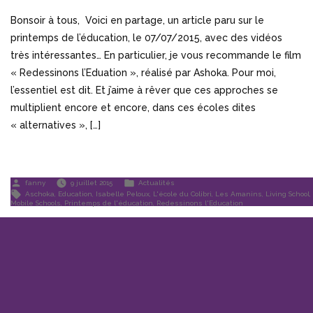
Bonsoir à tous, Voici en partage, un article paru sur le
printemps de l’éducation, le 07/07/2015, avec des vidéos
très intéressantes… En particulier, je vous recommande le film
« Redessinons l’Eduation », réalisé par Ashoka. Pour moi,
l’essentiel est dit. Et j’aime à rêver que ces approches se
multiplient encore et encore, dans ces écoles dites
« alternatives », […]
Publié
Publié
fanny
9 juillet 2015
Actualités
par
dans
Étiquettes :
Aschoka
,
Education
,
Isabelle Peloux
,
L'école du Colibri
,
Les Amanins
,
Living School
,
Mobile Schools
,
Printemps de l'éducation
,
Redessinons l'Education